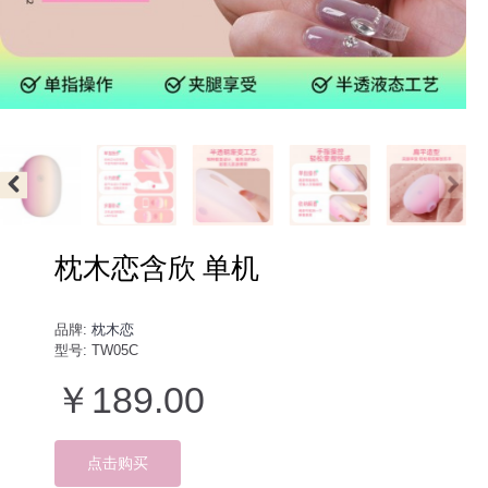
枕木恋含欣 单机
品牌:
枕木恋
型号:
TW05C
￥189.00
点击购买