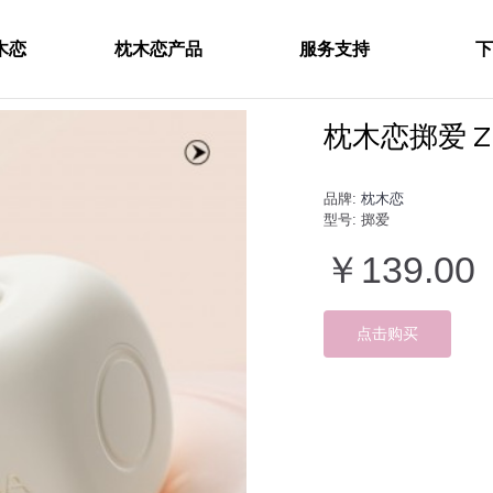
木恋
枕木恋产品
服务支持
下
枕木恋掷爱 Z
品牌:
枕木恋
型号:
掷爱
￥139.00
点击购买