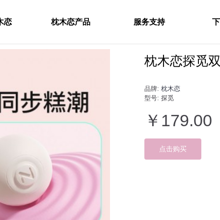
木恋
枕木恋产品
服务支持
下
枕木恋探觅
品牌:
枕木恋
型号:
探觅
￥179.00
点击购买