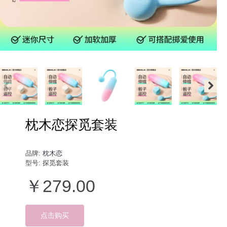
枕木恋探觅套装
品牌:
枕木恋
型号:
探觅套装
￥279.00
点击购买